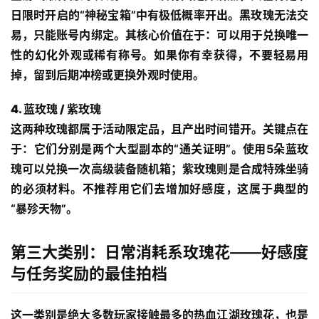
日限时开启的“神秘宝箱”中有极低概率开出。黑玫瑰无法交
易，只能账号内绑定。其核心价值在于：可以用于兑换唯一
性的幻化外观或稀有称号。如果你有幸获得，不要轻易用
掉，留到后期冲榜或更换外观时使用。
首
页
4. 蓝玫瑰 / 紫玫瑰
这两种玫瑰都属于活动限定品，且产出时间错开。关键点在
热
于：它们分别是两个大型副本的“通关证明”。使用5朵
蓝玫
门
瑰
可以兑换一次高级装备随机箱；
紫玫瑰
则是合成特殊坐骑
文
的必须材料。不推荐用它们去增加好感度，这属于典型的
章
登录
注册
“暴殄天物”。
热
第三大类别：日常消耗系玫瑰花——好感度
门
与任务奖励的最佳拍档
手
游
这一类别是绝大多数玩家接触最多的
热血江湖玫瑰花
，也是