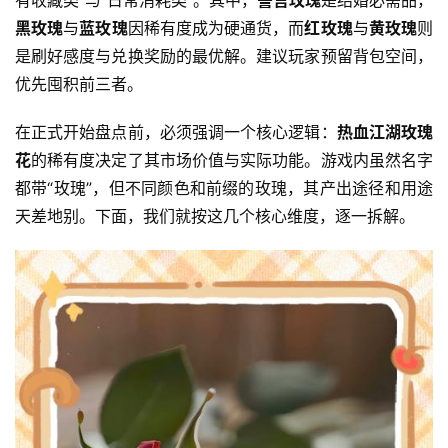
黑玫瑰
与
蓝玫瑰
因稀有度成为硬通货，而
红玫瑰
与
黄玫瑰
则
是刷好感度与兑换奖励的最优解。建议玩家预留背包空间，
优先囤积前三者。
在正式开始盘点前，必须强调一个核心逻辑：
热血江湖玫瑰
花
的稀有度决定了其市场价值与实际功能。游戏内虽然名字
都带“玫瑰”，但不同颜色和前缀的玫瑰，其产出途径和用途
天差地别。下面，我们就按这几个核心维度，逐一拆解。