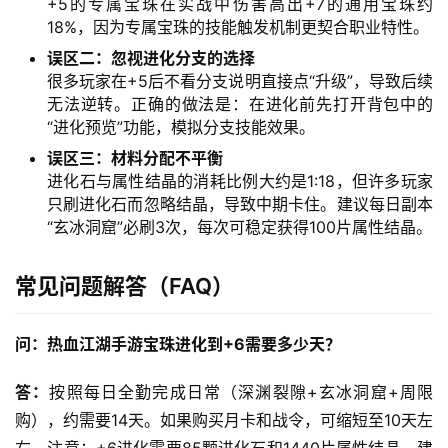
+5的专属宝珠在实战中伤害高出+7的通用宝珠约
18%，因为专属宝珠的技能触发机制更契合职业特性。
误区二：忽视进化分支的选择
很多玩家在+5后不看分支说明直接点“升级”，导致后续
无法逆转。正确的做法是：在进化前先打开背包中的
“进化预览”功能，模拟分支技能效果。
误区三：材料分配不平衡
进化石与属性结晶的消耗比例大约是1:18，但许多玩家
只刷进化石而忽略结晶，导致中期卡住。建议每日副本
“玄冰洞窟”必刷3次，每次可稳定获得100片属性结晶。
常见问题解答（FAQ）
问：热血江湖手游宝珠进化到+6需要多少天？
答：
按照每日全勤完成日常（深渊裂隙+玄冰洞窟+周限
购），约需要14天。如果购买月卡和战令，可缩短至10天左
右。注意：+6进化需要85颗进化石和1440片属性结晶，建