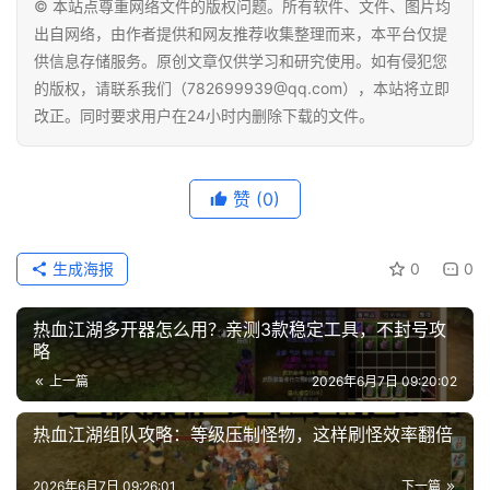
© 本站点尊重网络文件的版权问题。所有软件、文件、图片均
出自网络，由作者提供和网友推荐收集整理而来，本平台仅提
供信息存储服务。原创文章仅供学习和研究使用。如有侵犯您
的版权，请联系我们（782699939@qq.com），本站将立即
改正。同时要求用户在24小时内删除下载的文件。
赞
(0)
生成海报
0
0
热血江湖多开器怎么用？亲测3款稳定工具，不封号攻
略
上一篇
2026年6月7日 09:20:02
热血江湖组队攻略：等级压制怪物，这样刷怪效率翻倍
2026年6月7日 09:26:01
下一篇