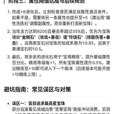
阶段三：属性阈值达成与后续规划
完成+6进化后，立刻检查是否满足双属性激活条件。
如果不是，需要将另一条属性也提升至+5（建议用“属
性洗炼石”调整副属性，而非重新打造新宝珠）。
当攻击力达到8200且暴击率超过55%后，优先为宝珠
镶嵌
“金刚石”（攻击+暴击）或“玲珑石”（技能伤害+暴
击）
，这两类宝石对宝珠的加成系数为1:0.85，远高于
普通宝石的1:0.5。
最后，将多余的进化石用于“宝珠精炼”，提升基础属性
百分比。精炼等级每+1，所有宝珠属性提升0.5%，建
议精炼至+10即可进入下一个版本（后续版本可能开放
+15精炼上限）。
避坑指南：常见误区与对策
误区一：盲目追求最高星宝珠
部分玩家看见商城出售“至尊宝珠”直接冲动消费，实测