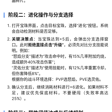
晶碎片。
页
阶段二：进化操作与分支选择
热
门
打开宝珠界面，点击目标宝珠，选择“进化”按钮。系统
文
会自动检测材料是否足够。
章
登录
注册
关键决策点
：当宝珠达到+5后，会弹出分支选择窗
口。此时
拒绝直接点击“升级”
，必须先对比分支技能说
热
明。例如：
门
“怒焰分支”描述为“攻击命中时，有15%几率附加灼烧，
手
造成额外40%攻击伤害”；
游
“灵佑分支”描述为“使用技能时，有12%几率重置冷却，
但伤害降低8%”。
根据你的战斗环境选择：PVP选怒焰，PVE选灵佑。
确认分支后，继续消耗材料进行+6进化。如果材料不
足，建议优先保底材料，不要硬闯（失败率高达
25%）。