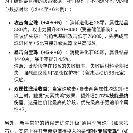
为了给你最直接的决策依据，我们整理了不同进化阶段的核
心数据对比（以+4至+6为例）：
攻击向宝珠（+4→+5）
：消耗进化石28颗，属性结晶
580片，攻击力提升320~440（受基础值影响）。
建议优先级：当角色基础攻击低于7600时，先完成宝
珠进化至+5比直接升级武器收益高12%。
暴击向宝珠（+5→+6）
：消耗进化石85颗，属性结晶
1440片，暴击率提升4.5%；
注意
：此阶段存在15%的失败概率，失败后材料全部损
失，强烈建议使用“星夜保护符”（商城活动价88元宝）
保底。
双属性激活收益
：当宝珠攻击+暴击两条属性均达到+5
以上时，触发“元素共鸣”效果，额外增加
12%技能最终
伤害
。这是性价比最高的阶段，优先级高于强追单个属
性+7。
另外，新手常犯的错误是优先升级“通用型宝珠”（如天狼
石），实际上在开荒期更值得投入的是
“职业专属宝珠”
（如