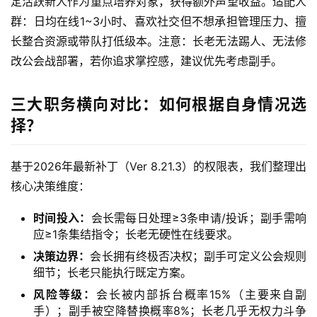
定活跃新人作为重点培养对象，获得额外声望收益。适配人
群：日均在线1~3小时、喜欢社交但不想承担管理压力、擅
长整合资源或带队打低级本。注意：长老无法踢人、无法修
改公会战部署，若你追求掌控感，建议优先考虑副手。
三大职务横向对比：如何根据自身情况选
择？
基于2026年最新补丁（Ver 8.21.3）的权限表，我们整理出
核心决策维度：
时间投入：
会长需每日处理≥3条申请/投诉；副手需响
应≥1条集结指令；长老无硬性在线要求。
决策边界：
会长拥有终极否决权；副手可定义公会规则
细节；长老只能执行既定方案。
风险等级：
会长被内部拆台概率15%（主要来自副
手）；副手被空降替换概率8%；长老几乎无权力斗争