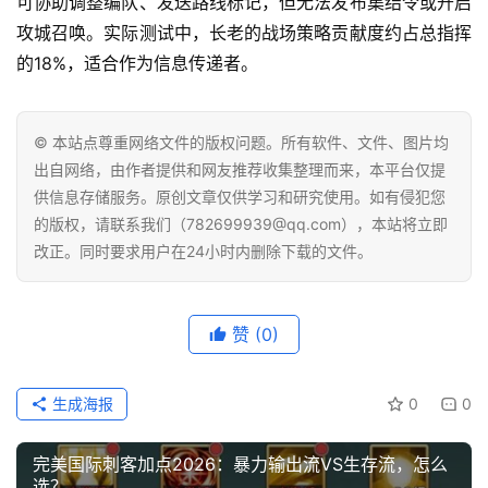
可协助调整编队、发送路线标记，但无法发布集结令或开启
攻城召唤。实际测试中，长老的战场策略贡献度约占总指挥
的18%，适合作为信息传递者。
© 本站点尊重网络文件的版权问题。所有软件、文件、图片均
出自网络，由作者提供和网友推荐收集整理而来，本平台仅提
供信息存储服务。原创文章仅供学习和研究使用。如有侵犯您
的版权，请联系我们（782699939@qq.com），本站将立即
改正。同时要求用户在24小时内删除下载的文件。
赞
(0)
生成海报
0
0
完美国际刺客加点2026：暴力输出流VS生存流，怎么
选？