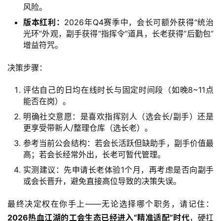
风险。
版本红利：
2026年Q4赛季中，会长可额外获得“统治
光环”外观，副手获得“指挥令”道具，长老获得“后勤包”
增益符咒。
决策步骤：
首
页
评估自己的日均在线时长与固定时间段（如晚8~11点
能否在岗）。
热
明确社交意愿：是喜欢指挥别人（选会长/副手）还是
门
更享受带新人/整理仓库（选长老）。
文
参考当前公会结构：若会长活跃但缺助手，副手价值最
章
登录
注册
高；若会长经常外出，长老可暂代管理。
实测建议：先申请长老体验1个月，再考虑是否向副手
热
或会长晋升，避免直接高位导致的决策失误。
门
手
最终决定权在你手上——无论选择哪个职务，请记住：
游
2026热血江湖的工会生态已经进入“精准适配”时代
，硬扛