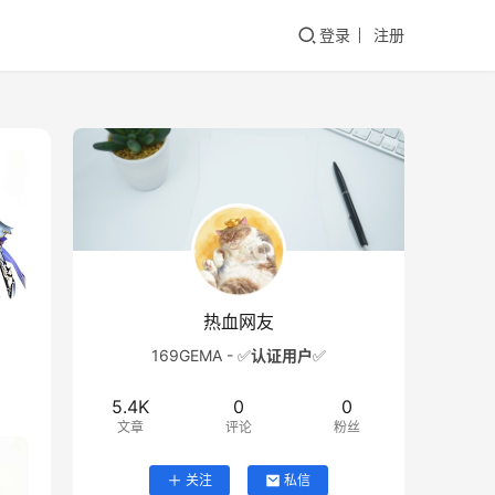
登录
注册
热血网友
169GEMA - ✅
认证用户
✅
5.4K
0
0
文章
评论
粉丝
关注
私信