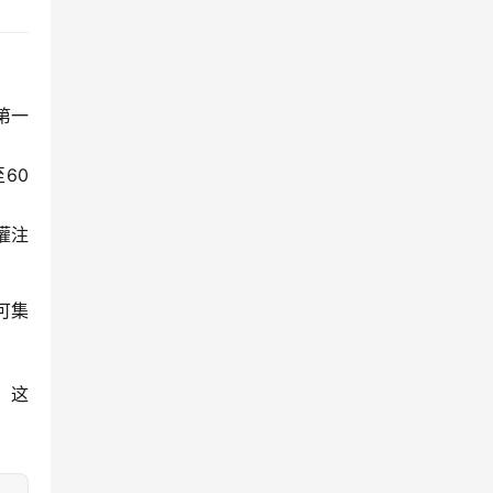
第一
60
灌注
可集
，这