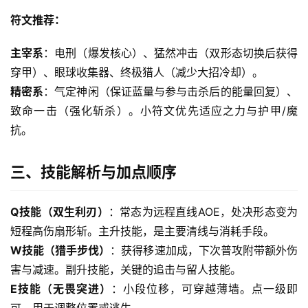
符文推荐：
主宰系
：电刑（爆发核心）、猛然冲击（双形态切换后获得
穿甲）、眼球收集器、终极猎人（减少大招冷却）。
精密系
：气定神闲（保证蓝量与参与击杀后的能量回复）、
致命一击（强化斩杀）。小符文优先适应之力与护甲/魔
抗。
三、技能解析与加点顺序
Q技能（双生利刃）
：常态为远程直线AOE，处决形态变为
短程高伤扇形斩。主升技能，是主要清线与消耗手段。
W技能（猎手步伐）
：获得移速加成，下次普攻附带额外伤
害与减速。副升技能，关键的追击与留人技能。
E技能（无畏突进）
：小段位移，可穿越薄墙。点一级即