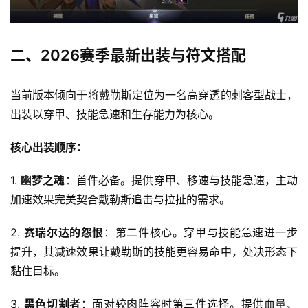
二、2026赛季最新出装与符文搭配
当前版本倾向于将戴勒斯定位为一名高穿透的刺客型战士，
出装以穿甲、技能急速和生存能力为核心。
核心出装顺序：
1. 
幽梦之魂
：首件必备。提供穿甲、移速与技能急速，主动
加速效果完美契合戴勒斯追击与拉扯的需求。
2. 
赛瑞尔达的怨恨
：第二件核心。穿甲与技能急速进一步
提升，其减速效果让戴勒斯的技能更容易命中，处决形态下
黏住目标。
3. 
黑色切割者
：面对较肉阵容时第三件选择。提供血量、