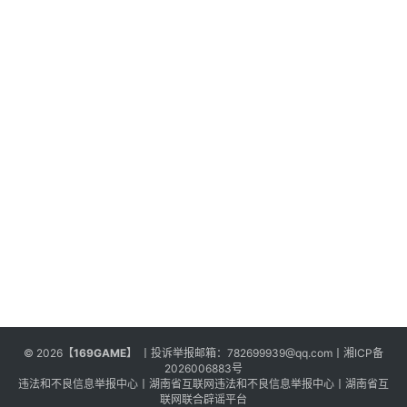
© 2026
【169GAME】
丨投诉举报邮箱：
782699939@qq.com
丨
湘ICP备
2026006883号
违法和不良信息举报中心
丨
湖南省互联网违法和不良信息举报中心
丨
湖南省互
联网联合辟谣平台