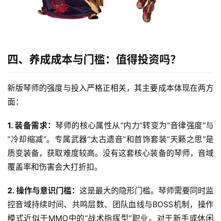
热
门
文
章
登录
注册
四、养成成本与门槛：值得投资吗？
热
门
新版琴师的强度与投入严格正相关，其主要成本体现在两方
手
面：
游
1. 装备需求：
琴师的核心属性从“内力”转变为“音律强度”与
“冷却缩减”。专属武器“太古遗音”和首饰套装“天籁之思”是
质变装备，获取难度较高。没有这套核心装备的琴师，音域
覆盖率和伤害会大打折扣。
2. 操作与意识门槛：
这是最大的隐形门槛。琴师需要同时监
控音域持续时间、共鸣层数、团队血线与BOSS机制，操作
模式近似于MMO中的“战术指挥型”职业。对于新手或休闲