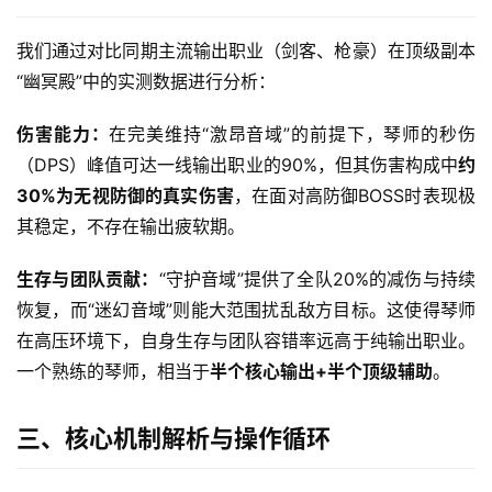
我们通过对比同期主流输出职业（剑客、枪豪）在顶级副本
“幽冥殿”中的实测数据进行分析：
伤害能力：
在完美维持“激昂音域”的前提下，琴师的秒伤
（DPS）峰值可达一线输出职业的90%，但其伤害构成中
约
30%为无视防御的真实伤害
，在面对高防御BOSS时表现极
其稳定，不存在输出疲软期。
生存与团队贡献：
“守护音域”提供了全队20%的减伤与持续
恢复，而“迷幻音域”则能大范围扰乱敌方目标。这使得琴师
在高压环境下，自身生存与团队容错率远高于纯输出职业。
一个熟练的琴师，相当于
半个核心输出+半个顶级辅助
。
三、核心机制解析与操作循环