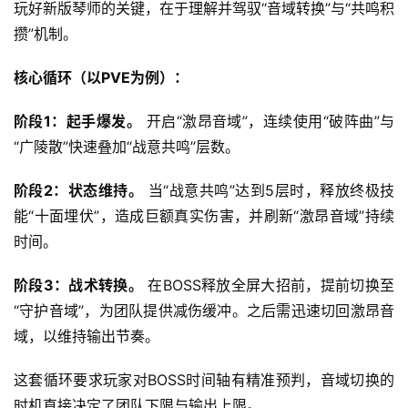
玩好新版琴师的关键，在于理解并驾驭“音域转换”与“共鸣积
攒”机制。
核心循环（以PVE为例）：
阶段1：起手爆发。
 开启“激昂音域”，连续使用“破阵曲”与
“广陵散”快速叠加“战意共鸣”层数。
阶段2：状态维持。
 当“战意共鸣”达到5层时，释放终极技
能“十面埋伏”，造成巨额真实伤害，并刷新“激昂音域”持续
时间。
阶段3：战术转换。
 在BOSS释放全屏大招前，提前切换至
“守护音域”，为团队提供减伤缓冲。之后需迅速切回激昂音
域，以维持输出节奏。
这套循环要求玩家对BOSS时间轴有精准预判，音域切换的
时机直接决定了团队下限与输出上限。