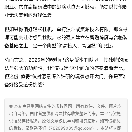
职业
。它在高端玩法中的战略地位无可撼动，能提供其他职
业无法复制的游戏体验。
但如果你偏好轻松挂机、单打独斗或资源投入有限，那么琴
师可能会让你感到挫败。它的强大建立在
高熟练度与合格装
备基础之上
，是一个典型的“高投入、高回报”的职业。
总而言之，2026年的琴师已跻身版本T1队列，其独特的玩
法与强大的功能性，让“值得玩”这个问题的答案清晰无比，
但这份“值得”仅对愿意深入钻研的玩家敞开大门。你是否准
备好接受这份挑战？
© 本站点尊重网络文件的版权问题。所有软件、文件、图片均
出自网络，由作者提供和网友推荐收集整理而来，本平台仅提
供信息存储服务。原创文章仅供学习和研究使用。如有侵犯您
的版权，请联系我们（782699939@qq.com），本站将立即