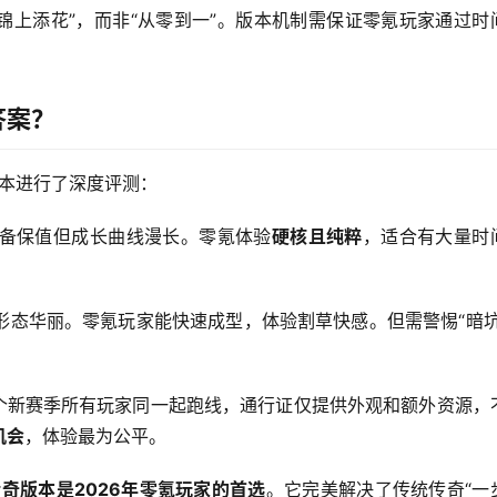
“锦上添花”，而非“从零到一”。版本机制需保证零氪玩家通过时
答案？
版本进行了深度评测：
装备保值但成长曲线漫长。零氪体验
硬核且纯粹
，适合有大量时
形态华丽。零氪玩家能快速成型，体验割草快感。但需警惕“暗坑
每个新赛季所有玩家同一起跑线，通行证仅提供外观和额外资源，
机会
，体验最为公平。
奇版本是2026年零氪玩家的首选
。它完美解决了传统传奇“一