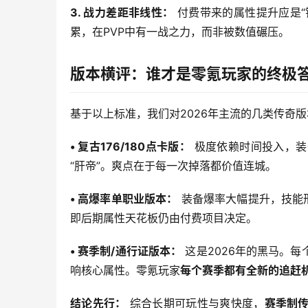
3. 战力差距非线性：
 付费带来的属性提升应是
累，在PVP中有一战之力，而非被数值碾压。
版本横评：谁才是零氪玩家的终极
基于以上标准，我们对2026年主流的几类传奇
• 复古176/180点卡版：
 极度依赖时间投入，
“肝帝”。爽点在于每一次掉落都价值连城。
• 高爆率单职业版本：
 装备爆率大幅提升，技能
即后期属性天花板仍由付费项目决定。
• 赛季制/通行证版本：
 这是2026年的黑马。
响核心属性。零氪玩家
每个赛季都有全新的追赶
结论先行：
 综合长期可玩性与爽快度，
赛季制传