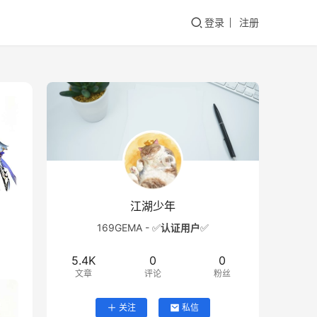
登录
注册
江湖少年
169GEMA - ✅
认证用户
✅
5.4K
0
0
文章
评论
粉丝
关注
私信