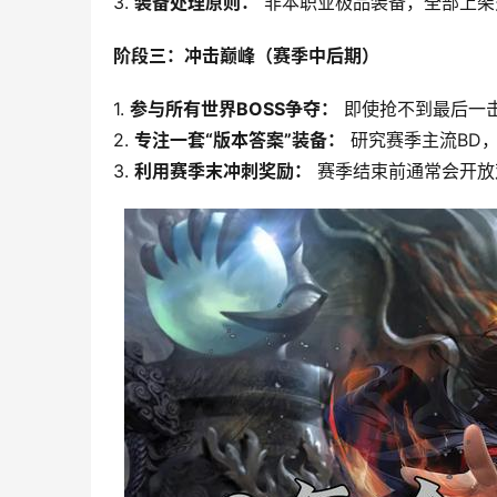
3. 
装备处理原则：
 非本职业极品装备，全部上
阶段三：冲击巅峰（赛季中后期）
1. 
参与所有世界BOSS争夺：
 即使抢不到最后一
2. 
专注一套“版本答案”装备：
 研究赛季主流B
3. 
利用赛季末冲刺奖励：
 赛季结束前通常会开