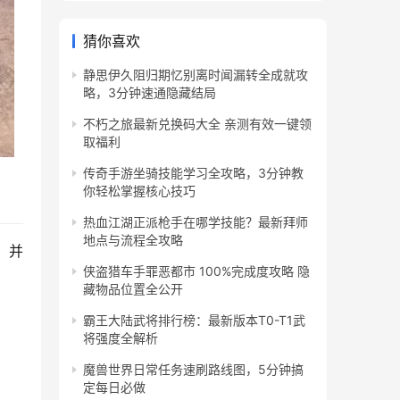
猜你喜欢
静思伊久阻归期忆别离时闻漏转全成就攻
略，3分钟速通隐藏结局
不朽之旅最新兑换码大全 亲测有效一键领
取福利
传奇手游坐骑技能学习全攻略，3分钟教
你轻松掌握核心技巧
热血江湖正派枪手在哪学技能？最新拜师
地点与流程全攻略
，并
侠盗猎车手罪恶都市 100%完成度攻略 隐
。
藏物品位置全公开
霸王大陆武将排行榜：最新版本T0-T1武
将强度全解析
魔兽世界日常任务速刷路线图，5分钟搞
定每日必做