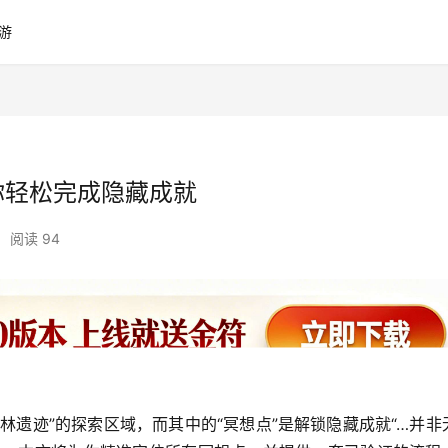
游
你轻松完成隐藏成就
•
阅读 94
林遗迹”的探索区域，而其中的“冥想点”是解锁隐藏成就“…并非