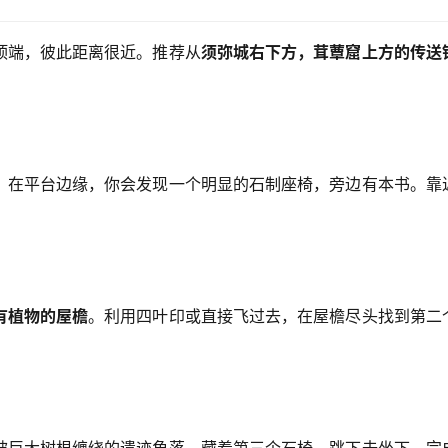
顶端，彼此距离很近。推荐从
须弥城右下方，茸蕈窟上方的传送
。在平台边缘，你会发现一个明显的石制座椅，旁边有本书。靠
有植物的屋檐
。利用四叶印或直接飞过去，在屋檐尽头找到第二
被巨大树根缠绕的遗迹角落，藏着第三个石椅。跳下去坐下，完