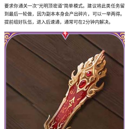
要求你通关一次“光明顶密道”简单模式。建议将此类任务留
到最后一轮做，因为副本本身会产出碎片，可以一举两得。
提前组好队伍，进入后速通，通常可在2分钟内解决。
首
页
热
门
文
章
登录
注册
热
门
手
游