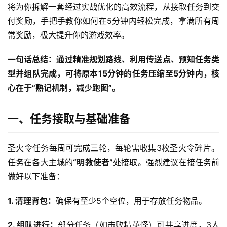
将为你拆解一套经过实战优化的高效流程，从接取任务到交
付奖励，手把手教你如何在5分钟内轻松完成，拿满所有周
常奖励，极大提升你的游戏效率。
一句话总结：通过精准规划路线、利用传送点、预知任务类
型并组队完成，可将原本15分钟的任务压缩至5分钟内，核
心在于“熟记机制，减少跑图”。
一、任务接取与基础准备
圣火令任务每周可完成三轮，每轮需收集3枚圣火令碎片。
任务在各大主城的
“明教使者”
处接取。强烈建议在接任务前
做好以下准备：
1. 清理背包：
确保有至少5个空位，用于存放任务物品。
2. 组队进行：
部分任务（如击败精英怪）可共享进度，3人