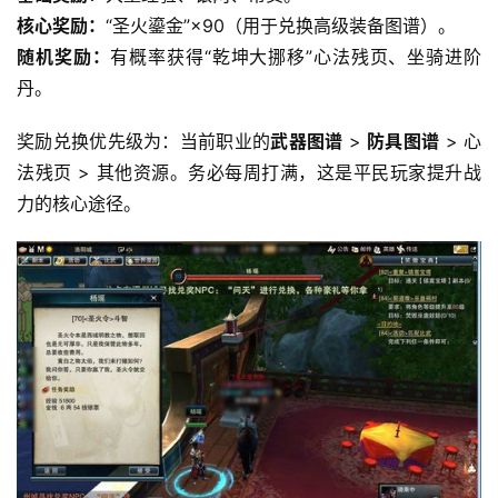
核心奖励：
“圣火鎏金”×90（用于兑换高级装备图谱）。
随机奖励：
有概率获得“乾坤大挪移”心法残页、坐骑进阶
丹。
奖励兑换优先级为：当前职业的
武器图谱
 > 
防具图谱
 > 心
法残页 > 其他资源。务必每周打满，这是平民玩家提升战
力的核心途径。