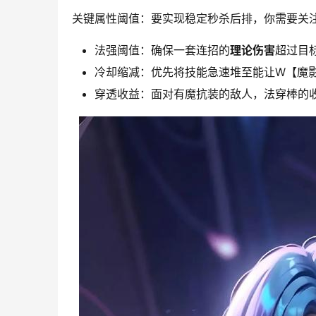
关键属性阈值：要实现稳定秒杀后排，你需要关
法强阈值：确保一套连招的
理论伤害
超过目标
冷却缩减：优先将技能急速堆至能让W【魔
穿透收益：面对有魔抗装的敌人，法穿棒的