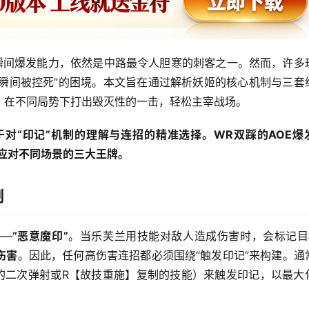
与瞬间爆发能力，依然是中路最令人胆寒的刺客之一。然而，许多
场瞬间被控死”的困境。本文旨在通过解析妖姬的核心机制与三套
，在不同局势下打出毁灭性的一击，轻松主宰战场。
对“印记”机制的理解与连招的精准选择。WR双踩的AOE爆
是应对不同场景的三大王牌。
制
——
“恶意魔印”
。当乐芙兰用技能对敌人造成伤害时，会标记目
伤害
。因此，任何高伤害连招都必须围绕“触发印记”来构建。通
的二次弹射或R【故技重施】复制的技能）来触发印记，以最大