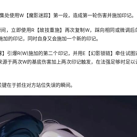
集处使用W【魔影迷踪】第一段，造成第一轮伤害并施加印记。
瞬间，立即使用R【故技重施】再次复制W，踩向相同或微调后
W施加的印记，同时自身又会施加一个新的印记。
球】引爆R(W)施加的第二个印记，并用E【幻影锁链】牵住试图
来源于两次W的基底伤害加上两次印记触发，在法强足够时足以
关键在于抓住对方站位失误的瞬间。