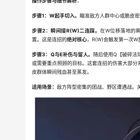
操作步骤与细节解析：
步骤1：W起手切入。
瞄准敌方人群中心或脆皮密
步骤2：瞬间接R(W)二连踩。
在W位移落地的
置。这是连招的
绝对核心
，R(W)会触发第一次
步骤3：Q与E补伤与留人。
随后使用Q【破碎法
或需要重点照顾的目标。这套连招的伤害大部分
皮群体瞬间残血甚至蒸发。
适用场景：
敌方阵型密集的团战、野区遭遇战。