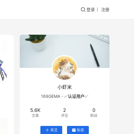
登录
注册
小虾米
169GEMA - ✅
认证用户
✅
5.6K
2
0
文章
评论
粉丝
关注
私信