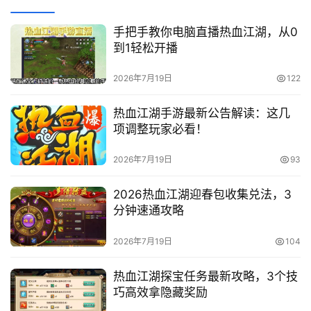
首
手把手教你电脑直播热血江湖，从0
到1轻松开播
页
2026年7月19日
122
热
门
热血江湖手游最新公告解读：这几
文
项调整玩家必看！
章
登录
注册
2026年7月19日
93
热
门
2026热血江湖迎春包收集兑法，3
手
分钟速通攻略
游
2026年7月19日
104
热血江湖探宝任务最新攻略，3个技
巧高效拿隐藏奖励